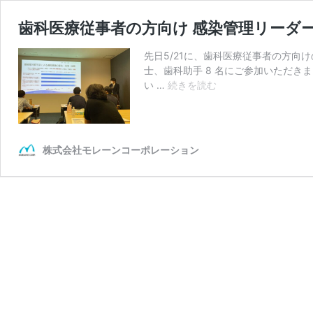
歯科医療従事者の方向け 感染管理リーダ
先日5/21に、歯科医療従事者の方
士、歯科助手 8 名にご参加いただき
歯
い …
続きを読む
科
医
療
従
株式会社モレーンコーポレーション
事
者
の
方
向
け
感
染
管
理
リ