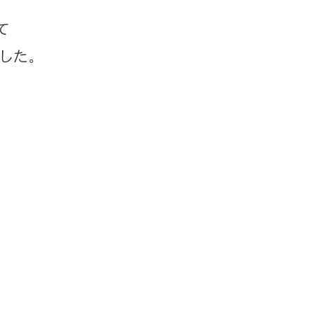
て
した。