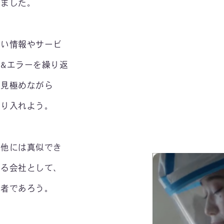
しました。
しい情報やサービ
&エラーを繰り返
に見極めながら
取り入れよう。
、他には真似でき
する会社として、
求者であろう。