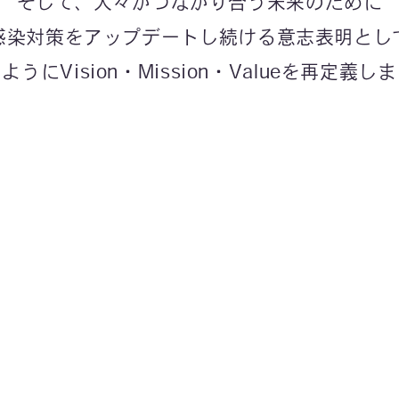
そして、人々がつながり合う
未来のために
感染対策をアップデートし続ける
意志表明とし
のように
Vision・Mission・Valueを
再定義しま