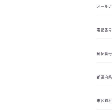
メール
電話番
郵便番
都道府
市区町