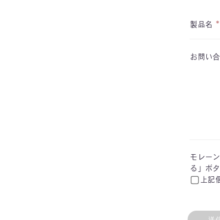
*
製品名
お問い
モレー
る」ボ
上記
送