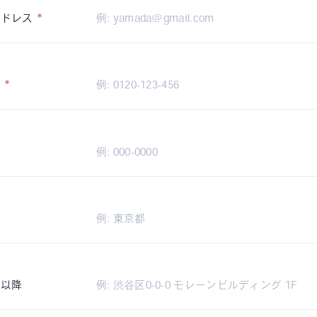
*
アドレス
*
号
号
県
村以降