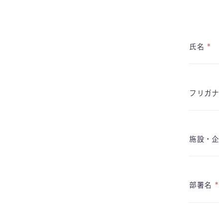
*
氏名
フリガ
施設・
*
部署名