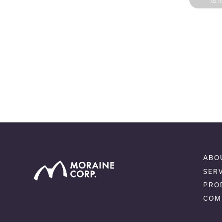
ABO
SER
PRO
COM