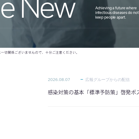
he New
Achieving a future where
infectious diseases do not
keep people apart.
は一切関係ございませんので、十分ご注意ください。
2026.08.07
広報グループからの配信
感染対策の基本「標準予防策」啓発ポ