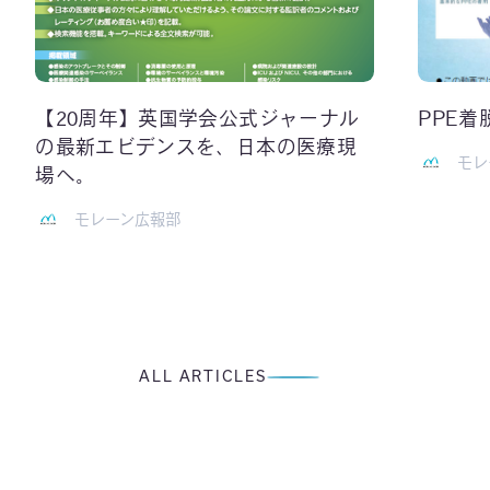
【20周年】英国学会公式ジャーナル
PPE
の最新エビデンスを、日本の医療現
モレ
場へ。
モレーン広報部
ALL ARTICLES