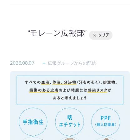
導入事例
Member Interview
社長ブログ
下間先生のイラスト著作資
料集
その他
モレーン広報部
クリア
2026.08.07
広報グループからの配信