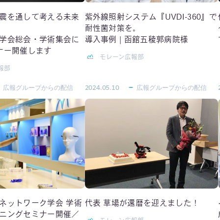
震を通して考える未来
紫外線照射システム『UVDI-360』で
耐性菌対策を。
学会総会・学術集会に
導入事例 | 函館五稜郭病院様
ナー開催します
モレーン広報部
報部
広報グループからの配信
2024.05.10
広報グループからの配信
ネットワーク学会 学術
代表 草場が還暦を迎えました！
ニングセミナー開催／