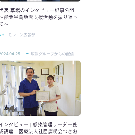
代表 草場のインタビュー記事公開
～能登半島地震支援活動を振り返っ
て～
モレーン広報部
2024.04.25
広報グループからの配信
インタビュー | 感染管理リーダー養
成講座 医療法人社団庸明会つきお