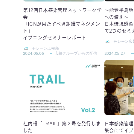
第12回日本感染管理ネットワーク学
〜能登半島地
会
への備え〜
「ICNが果たすべき組織マネジメン
日本環境感染
ト」
て2つのセミ
イブニングセミナーレポート
モレーン広
モレーン広報部
2024.06.06
広報グループからの配信
2024.05.27
社内報「TRAIL」第２号を発行しま
日本感染管理
した！
集会にてイブ