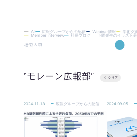
All
広報グループからの配信
Webinar情報
学術グ
Member Interview
社長ブログ
下間先生のイラスト
モレーン広報部
クリア
2024.11.18
広報グループからの配信
2024.09.05