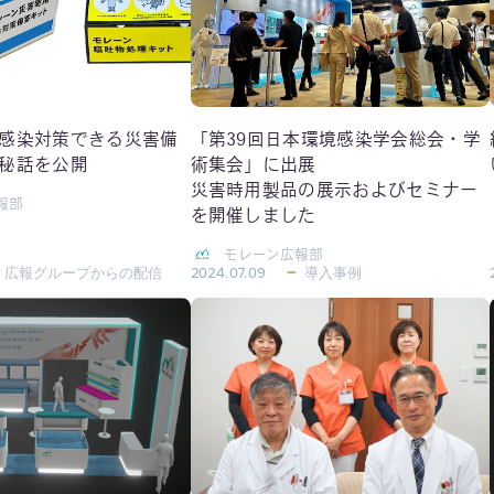
感染対策できる災害備
「第39回日本環境感染学会総会・学
秘話を公開
術集会」に出展
災害時用製品の展示およびセミナー
報部
を開催しました
モレーン広報部
広報グループからの配信
2024.07.09
導入事例