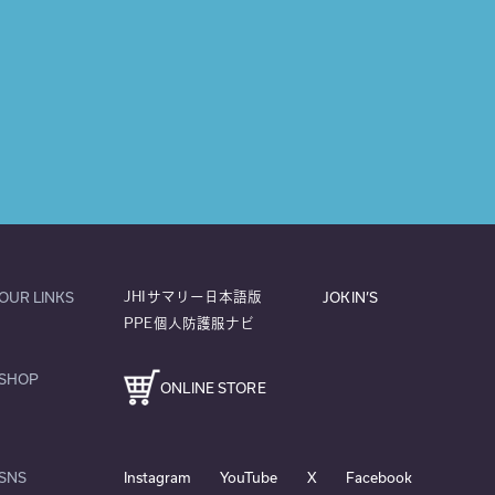
OUR LINKS
JOKIN’S
JHIサマリー日本語版
PPE個人防護服ナビ
SHOP
ONLINE STORE
SNS
Instagram
YouTube
X
Facebook