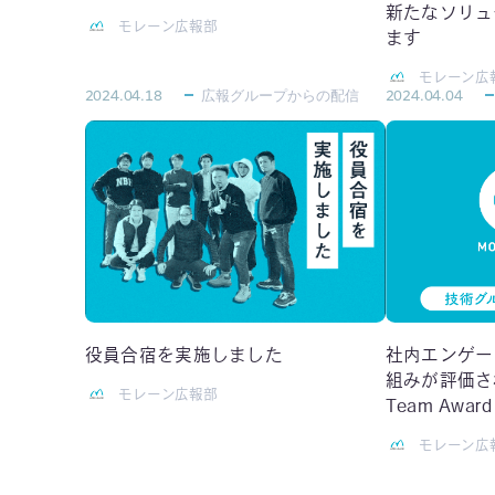
新たなソリュ
モレーン広報部
ます
モレーン広
2024.04.18
広報グループからの配信
2024.04.04
役員合宿を実施しました
社内エンゲー
組みが評価され￼
モレーン広報部
Team Awa
モレーン広