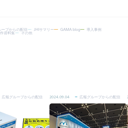
ループからの配信
JHIサマリー
GAMA blog
導入事例
著作資料集
その他
広報グループからの配信
2024.09.04
広報グループからの配信