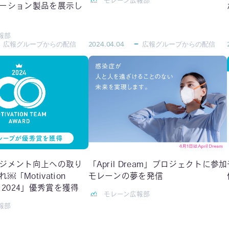
モレーン広報部
ーション製品を展示し
報部
広報グループからの配信
2024.04.04
広報グループからの配信
ジメント向上への取り
「April Dream」プロジェクトに参加
「Motivation
モレーンの夢を発信
rd 2024」優秀賞を獲得
モレーン広報部
報部