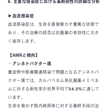
6.
主要な感染症における薬剤耐性の詳細な分析
▶︎
血流感染症
血流感染症は、生命を直接脅かす重篤な状態で
あり、その治療の成否は抗菌薬の有効性に大き
く依存します。
【AMRと傾向】
・
アシネトバクター属
重症例や医療関連感染で問題となるアシネトバ
クター属では、カルバペネム系抗菌薬イミペネ
ムに対する耐性率が世界平均で
54.3%
に達して
います。
生命を脅かす院内病原体に対する最終手段の治