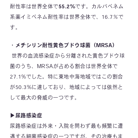
耐性率は世界全体で
55.2%
です。カルバペネム
系薬イミペネム耐性率は世界全体で、16.7％で
す。
・
メチシリン耐性黄色ブドウ球菌（MRSA）
世界の血流感染症から分離された黄色ブドウ球
菌のうち、MRSAが占める割合は世界全体で
27.1%でした。特に東地中海地域ではこの割合
が50.3%に達しており、地域によっては依然と
して最大の脅威の一つです。
▶︎尿路感染症
尿路感染症は外来・入院を問わず最も頻繁に遭
遇する細菌感染症の一つですが、その治療もま