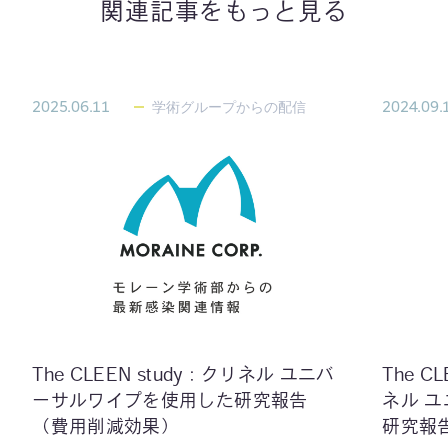
関連記事をもっと見る
2025.06.11
学術グループからの配信
2024.09.
The CLEEN study：クリネル ユニバ
The C
ーサルワイプを使用した研究報告
ネル 
（費用削減効果）
研究報