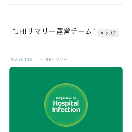
導入事例
Member Interview
社長ブログ
下間先生のイラスト著作資
料集
その他
JHIサマリー運営チーム
クリア
2025.04.15
JHIサマリー