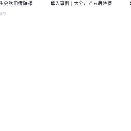
済生会吹田病院様
導入事例 | 大分こども病院様
報部