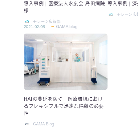
導入事例 | 医療法人永広会 島田病院
導入事例 | 
様
モレーン広
モレーン広報部
2021.02.09
GAMA blog
HAIの蔓延を防ぐ：医療環境におけ
るフレキシブルで迅速な隔離の必要
性
GAMA Blog