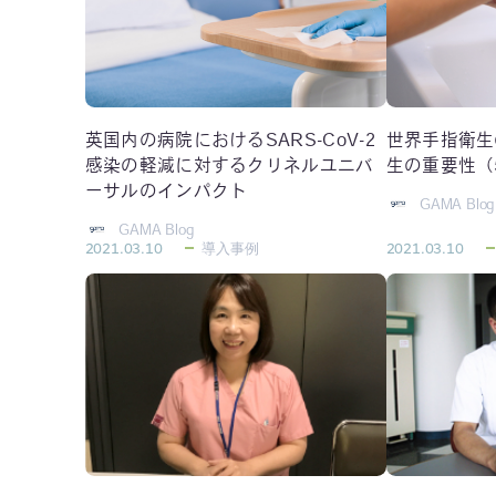
英国内の病院におけるSARS-CoV-2
世界手指衛生
感染の軽減に対するクリネルユニバ
生の重要性（
ーサルのインパクト
GAMA Blog
GAMA Blog
2021.03.10
導入事例
2021.03.10