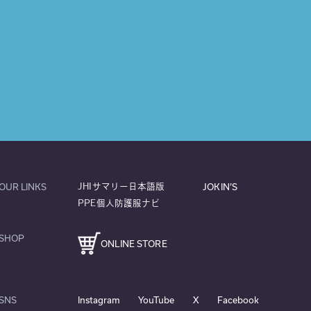
OUR LINKS
JOKIN’S
JHIサマリー日本語版
PPE個人防護服ナビ
SHOP
ONLINE STORE
SNS
Instagram
YouTube
X
Facebook