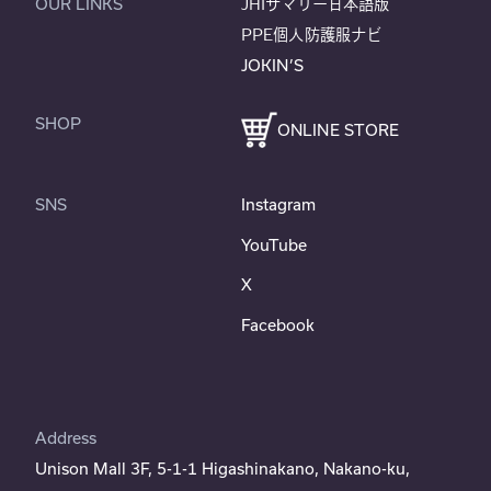
OUR LINKS
JHIサマリー日本語版
PPE個人防護服ナビ
JOKIN’S
SHOP
ONLINE STORE
SNS
Instagram
YouTube
X
Facebook
Address
Unison Mall 3F, 5-1-1 Higashinakano, Nakano-ku,