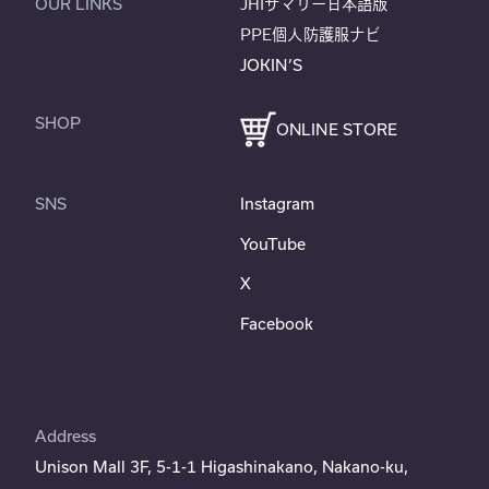
OUR LINKS
JHIサマリー日本語版
PPE個人防護服ナビ
JOKIN’S
SHOP
ONLINE STORE
SNS
Instagram
YouTube
X
Facebook
Address
Unison Mall 3F, 5-1-1 Higashinakano, Nakano-ku,