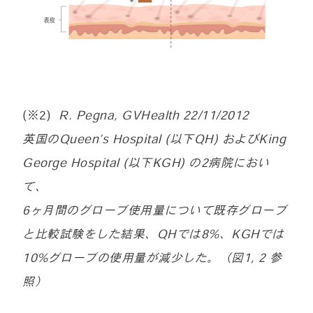
(※2)
R. Pegna, GVHealth 22/11/2012
英国のQueen’s Hospital (以下QH) およびKing
George Hospital (以下KGH) の2病院におい
て、
6ヶ月間のグローブ使用量について既存グローブ
と比較試験をした結果、QHでは8%、KGHでは
10%グローブの使用量が減少した。（図1, 2 参
照）