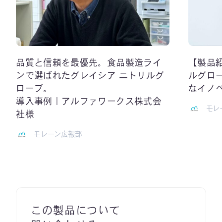
品質と信頼を最優先。食品製造ライ
【製品
ンで選ばれたグレイシア ニトリルグ
ルグロ
ローブ。
なイノ
導入事例｜アルファワークス株式会
モレ
社様
モレーン広報部
この製品について