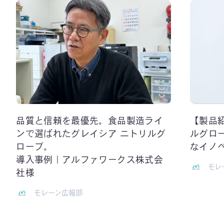
品質と信頼を最優先。食品製造ライ
【製品
ンで選ばれたグレイシア ニトリルグ
ルグロ
ローブ。
なイノ
導入事例｜アルファワークス株式会
モレ
社様
モレーン広報部