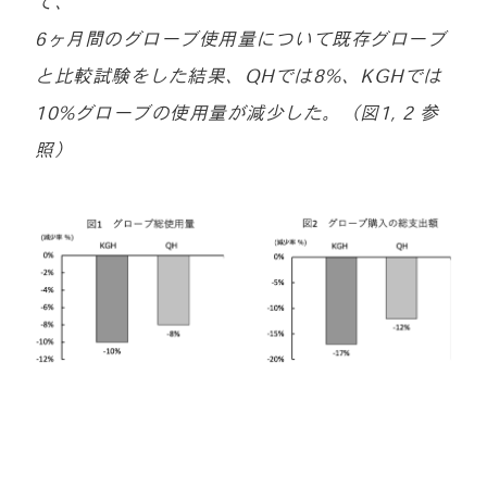
て、
6ヶ月間のグローブ使用量について既存グローブ
と比較試験をした結果、QHでは8%、KGHでは
10%グローブの使用量が減少した。（図1, 2 参
照）